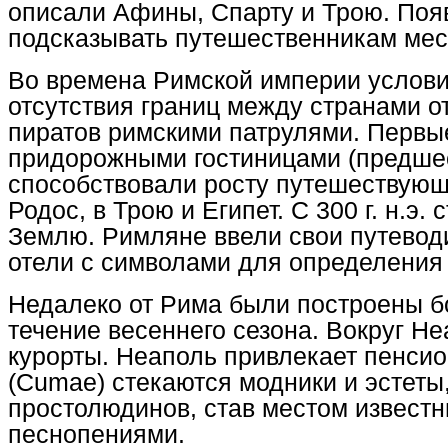
описали Афины, Спарту и Трою. Поя
подсказывать путешественникам мес
Во времена Римской империи услови
отсутствия границ между странами от
пиратов римскими патрулями. Первые
придорожными гостиницами (предше
способствовали росту путешествующ
Родос, в Трою и Египет. С 300 г. н.э
Землю. Римляне ввели свои путеводит
отели с символами для определения 
Недалеко от Рима были построены бо
течение весеннего сезона. Вокруг Н
курорты. Неаполь привлекает пенсио
(Cumae) стекаются модники и эстеты,
простолюдинов, став местом известн
песнопениями.